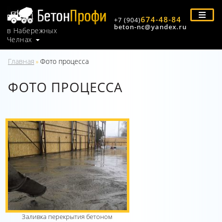
674-48-84
+7 (904)
beton-nc@yandex.ru
в Набережных
Челнах
Главная
Фото процесса
»
ФОТО ПРОЦЕССА
Заливка перекрытия бетоном